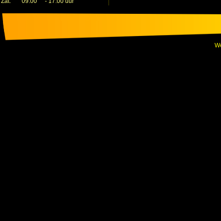
Zat.
09:00
-
17:00 uur
We